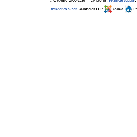
© Academic, 2000-2026
Contact us:
Technical Support
,
Dictionaries export
, created on PHP,
Joomla,
Dr