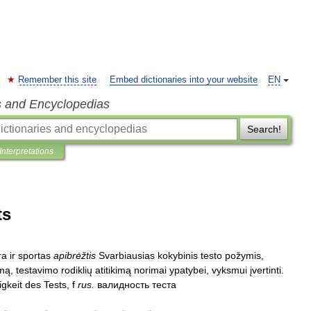
Remember this site
Embed dictionaries into your website
EN
s and Encyclopedias
Search!
Interpretations
ts
ra
ir
sportas
apibrėžtis
Svarbiausias
kokybinis
testo
požymis
,
umą
,
testavimo
rodiklių
atitikimą
norimai
ypatybei
,
vyksmui
įvertinti
.
igkeit
des
Tests
,
f
rus
.
валидность
теста