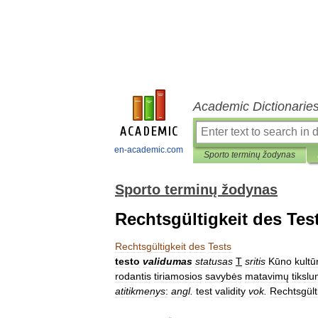
Academic Dictionarie
en-academic.com
Sporto terminų žodynas
Sporto terminų žodynas
Rechtsgültigkeit des Tes
Rechtsgültigkeit
des
Tests
testo
validumas
statusas
T
sritis
Kūno
kultū
rodantis
tiriamosios
savybės
matavimų
tiksl
atitikmenys
:
angl
.
test
validity
vok
.
Rechtsgült