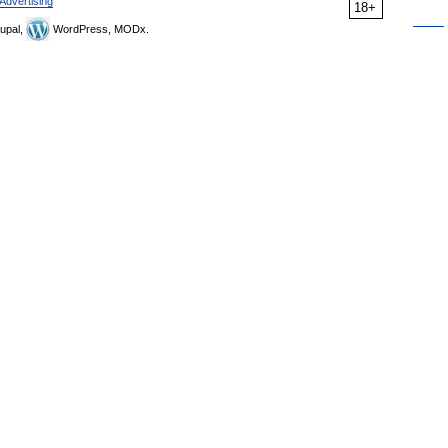
Advertising
18+
upal,
WordPress, MODx.