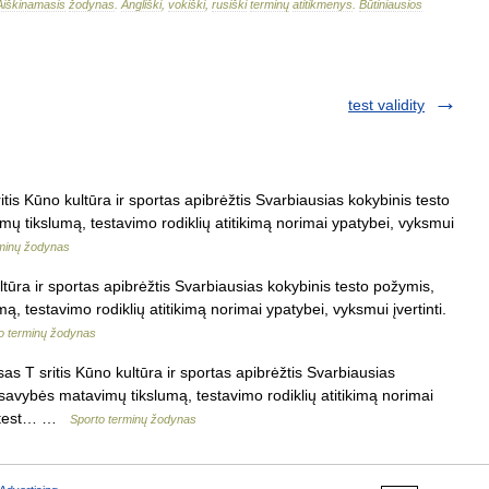
Aiškinamasis
žodynas
.
Angliški
,
vokiški
,
rusiški
terminų
atitikmenys
.
Būtiniausios
test validity
is Kūno kultūra ir sportas apibrėžtis Svarbiausias kokybinis testo
ų tikslumą, testavimo rodiklių atitikimą norimai ypatybei, vyksmui
rminų žodynas
tūra ir sportas apibrėžtis Svarbiausias kokybinis testo požymis,
, testavimo rodiklių atitikimą norimai ypatybei, vyksmui įvertinti.
o terminų žodynas
s T sritis Kūno kultūra ir sportas apibrėžtis Svarbiausias
 savybės matavimų tikslumą, testavimo rodiklių atitikimą norimai
gl. test… …
Sporto terminų žodynas