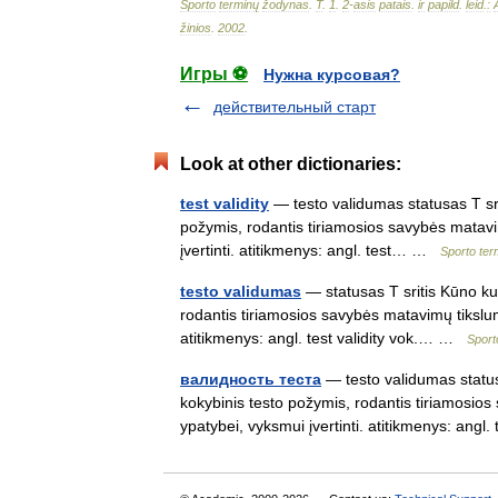
Sporto
terminų
žodynas
.
T
.
1
.
2
-
asis
patais
.
ir
papild
.
leid
.
:
žinios
.
2002
.
Игры ⚽
Нужна курсовая?
действительный старт
Look at other dictionaries:
test validity
— testo validumas statusas T srit
požymis, rodantis tiriamosios savybės matavim
įvertinti. atitikmenys: angl. test… …
Sporto te
testo validumas
— statusas T sritis Kūno kul
rodantis tiriamosios savybės matavimų tikslumą
atitikmenys: angl. test validity vok.… …
Sport
валидность теста
— testo validumas statusa
kokybinis testo požymis, rodantis tiriamosios
ypatybei, vyksmui įvertinti. atitikmenys: an